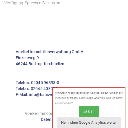
Verfügung. Sprechen Sie uns an.
Voelkel Immobilienverwaltung GmbH
Finkenweg 9
46244 Bottrop-Kirchhellen
Telefon:
02045 96393-0
Telefax:
02045 408030
Wir nutzen neben essentiellen Cookies, die zur Funktion der
E-Mail: in
fo
@hausverw
altung-voelkel.de
Webseite beitragen, auch Google Analytics. Sind Sie damit
einverstanden?
Ja klar!
Voelkel Immobilienverwaltung GmbH
© 2024
Datenschutz
•
Impressum
Nein, ohne Google Analytics weiter